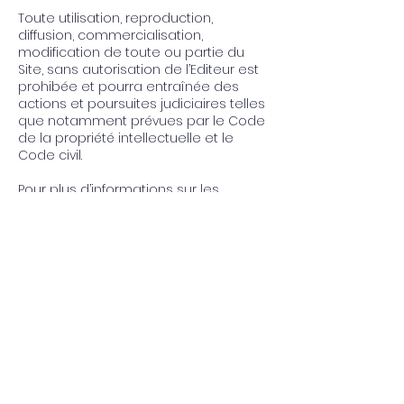
Toute utilisation, reproduction,
diffusion, commercialisation,
modification de toute ou partie du
Site , sans autorisation de l’Editeur est
prohibée et pourra entraînée des
actions et poursuites judiciaires telles
que notamment prévues par le Code
de la propriété intellectuelle et le
Code civil.
Pour plus d’informations sur les
Conditions Générales d'Utilisation du
site
www.e-batimmosecretariat.com
, se
à la rubrique "CGU"
reporter
Pour plus d’informations sur les
Conditions Générales de Vente de
l'entreprise E-BÂTIMMO Secretariat,
se
reporter
à la rubrique "CGPS"
Pour plus d'informations en matière
de protection des données à
caractère personnel, se reporter à la
Charte en matière de protection des
données à caractère personnel du