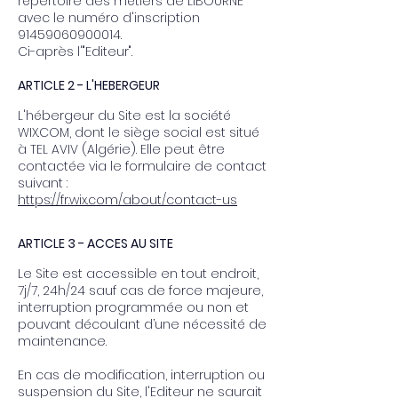
répertoire des métiers de LIBOURNE
avec le numéro d'inscription
91459060900014
.
Ci-après l'"Editeur".
ARTICLE 2 - L'HEBERGEUR
L'hébergeur du Site est la société
WIX.COM, dont le siège social est situé
à TEL AVIV (Algérie). Elle peut être
contactée via le formulaire de contact
suivant :
https://fr.wix.com/about/contact-us
ARTICLE 3 - ACCES AU SITE
Le Site est accessible en tout endroit,
7j/7, 24h/24 sauf cas de force majeure,
interruption programmée ou non et
pouvant découlant d’une nécessité de
maintenance.
En cas de modification, interruption ou
suspension du Site, l'Editeur ne saurait