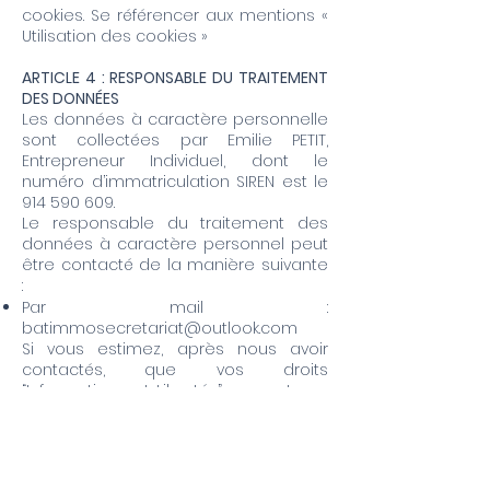
cookies. Se référencer aux mentions «
Utilisation des cookies »
ARTICLE 4 : RESPONSABLE DU TRAITEMENT
DES DONNÉES
Les données à caractère personnelle
sont collectées par Emilie PETIT,
Entrepreneur Individuel, dont le
numéro d’immatriculation SIREN est le
914 590 609
.
Le responsable du traitement des
données à caractère personnel peut
être contacté de la manière suivante
:
Par mail :
batimmosecretariat@outlook.com
Si vous estimez, après nous avoir
contactés, que vos droits
“Informatique et Libertés”, ne sont pas
respectés, vous pouvez adresser une
information à la CNIL.
ARTICLE 5 : LES DROITS DE L’UTILISATEUR EN