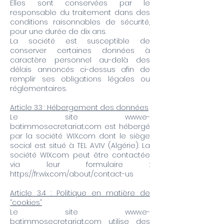
Elles sont conservées par le
responsable du traitement dans des
conditions raisonnables de sécurité,
pour une durée de dix ans.
La société est susceptible de
conserver certaines données à
caractère personnel au-delà des
délais annoncés ci-dessus afin de
remplir ses obligations légales ou
réglementaires.
Article 3.3 : Hébergement des données
Le site
www.e-
batimmosecretariat.com
est hébergé
par la société WIX.com dont le siège
social est situé à TEL AVIV (Algérie). La
société WIX.com peut être contactée
via leur formulaire :
https://fr.wix.com/about/contact-us
Article 3.4 : Politique en matière de
“cookies”
Le site
www.e-
batimmosecretariat.com
utilise des