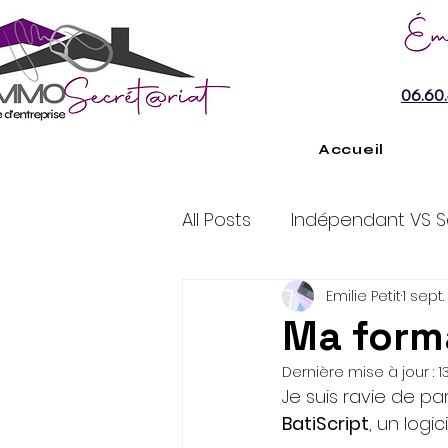
06.60.
Accueil
All Posts
Indépendant VS Sa
Emilie Petit
1 sept
Gestion administrative d'
Ma forma
Dernière mise à jour :
1
Je suis ravie de p
BatiScript
, 
un logic