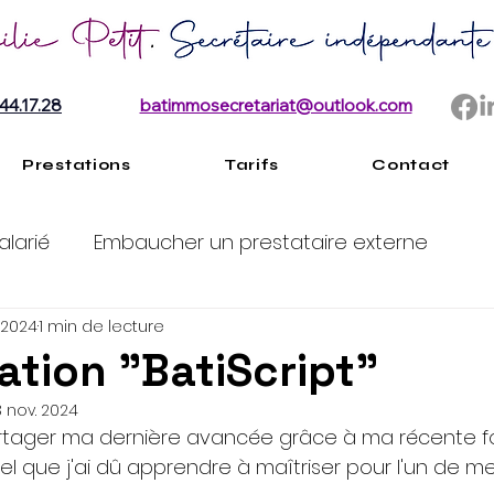
44.17.28
batimmosecretariat@outlook.com
Prestations
Tarifs
Contact
larié
Embaucher un prestataire externe
. 2024
1 min de lecture
entreprise
Organisation et gestion du temps
tion "BatiScript"
3 nov. 2024
artager ma dernière avancée grâce à ma récente f
iel que j'ai dû apprendre à maîtriser pour l'un de mes