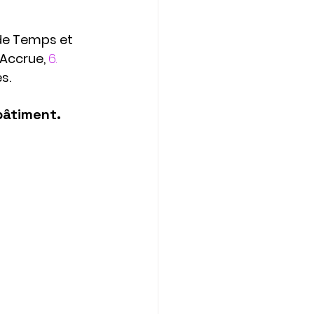
de Temps et 
 Accrue, 
6.
s.
bâtiment.