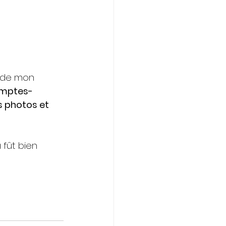
omptes-
s photos et 
 fût bien 