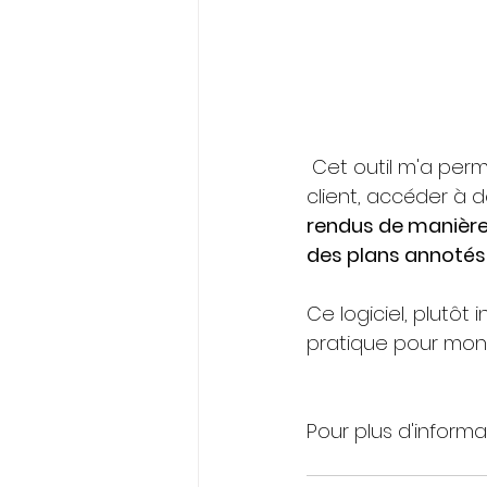
 Cet outil m'a permis de suivre en temps réel l'évolution des chantiers de mon 
client, accéder à 
rendus de manière e
des plans annotés
Ce logiciel, plutôt 
pratique pour mon 
Pour plus d'informat