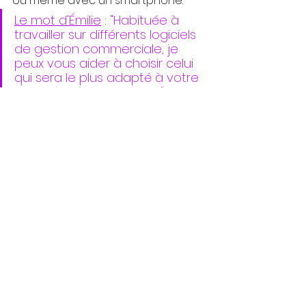
ou même avec un smartphone.
Le mot d'Émilie
 : "Habituée à 
travailler sur différents logiciels 
de gestion commerciale, je 
peux vous aider à choisir celui 
qui sera le plus adapté à votre 
activité et à vos besoins".
Conseil 5 : Déléguer 
votre gestion 
administrative
Vous l'aurez compris, la gestion 
administrative 
prend du temps
 et 
elle 
requiert des connaissances et 
des moyens.
 En outre, il faut tenir la 
comptabilité qui est régie par la loi 
et qui demande une certaine 