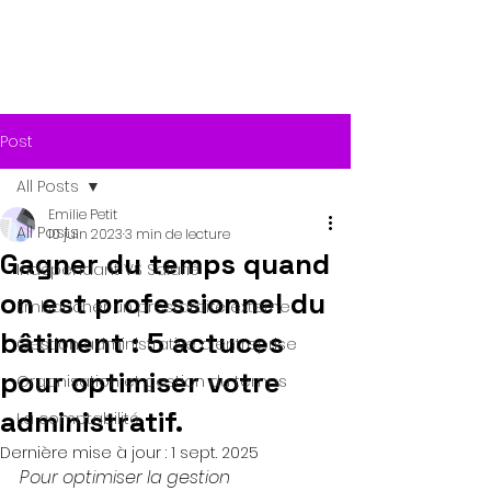
Post
All Posts
Emilie Petit
All Posts
10 juin 2023
3 min de lecture
Gagner du temps quand
Indépendant VS Salarié
on est professionnel du
Embaucher un prestataire externe
bâtiment : 5 actuces
Gestion administrative d'entreprise
pour optimiser votre
Organisation et gestion du temps
administratif.
La comptabilité
Dernière mise à jour :
1 sept. 2025
Pour optimiser la gestion 